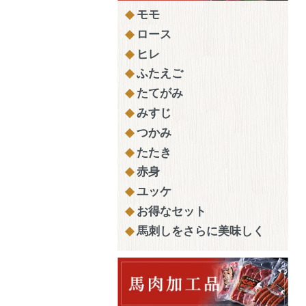
モモ
ロース
ヒレ
ふたえご
たてがみ
みすじ
つかみ
たたき
赤身
ユッケ
お得なセット
馬刺しをさらに美味しく