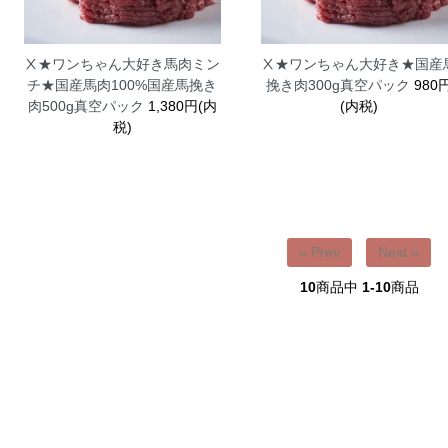
Ⅹ★ワンちゃん大好き馬肉ミン
Ⅹ★ワンちゃん大好き★国産
チ★国産馬肉100%国産馬挽き
挽き肉300g真空パック
980
肉500g真空パック
1,380円(内
(内税)
税)
« Prev
Next »
10
商品中
1-10
商品