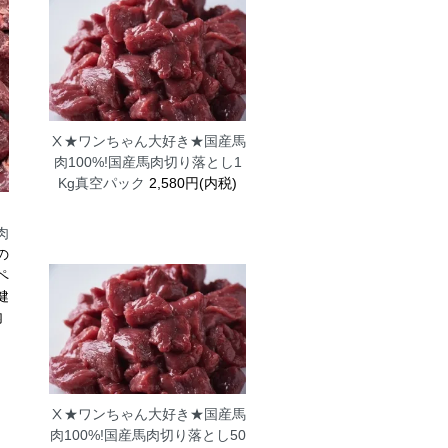
Ⅹ★ワンちゃん大好き★国産馬
肉100%!国産馬肉切り落とし1
Kg真空パック
2,580円(内税)
肉
肉
の
ペ
健
内
Ⅹ★ワンちゃん大好き★国産馬
肉100%!国産馬肉切り落とし50