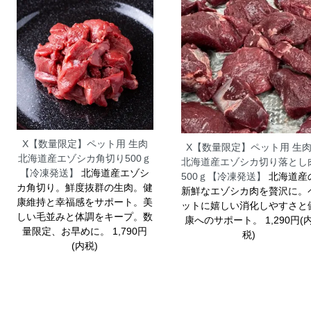
X【数量限定】ペット用 生肉
X【数量限定】ペット用 生
北海道産エゾシカ角切り500ｇ
北海道産エゾシカ切り落とし
【冷凍発送】
北海道産エゾシ
500ｇ【冷凍発送】
北海道産
カ角切り。鮮度抜群の生肉。健
新鮮なエゾシカ肉を贅沢に。
康維持と幸福感をサポート。美
ットに嬉しい消化しやすさと
しい毛並みと体調をキープ。数
康へのサポート。 1,290円(
量限定、お早めに。 1,790円
税)
(内税)