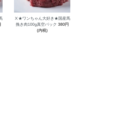
馬
Ⅹ★ワンちゃん大好き★国産馬
円
挽き肉100g真空パック
380円
(内税)