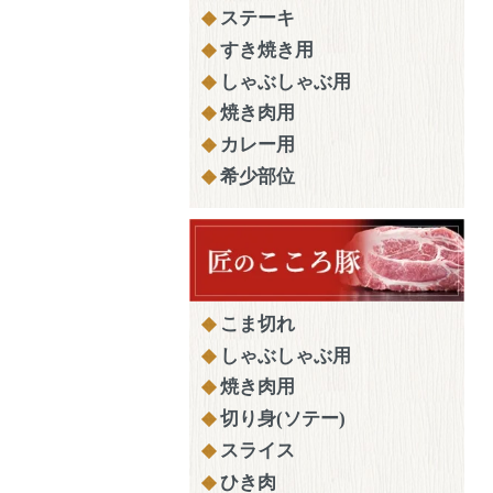
ステーキ
すき焼き用
しゃぶしゃぶ用
焼き肉用
カレー用
希少部位
こま切れ
しゃぶしゃぶ用
焼き肉用
切り身(ソテー)
スライス
ひき肉