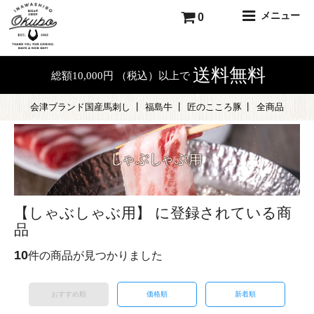
メニュー
0
送料無料
総額10,000円 （税込）以上で
会津ブランド国産馬刺し
福島牛
匠のこころ豚
全商品
【しゃぶしゃぶ用】 に登録されている商
品
10
件の商品が見つかりました
おすすめ順
価格順
新着順