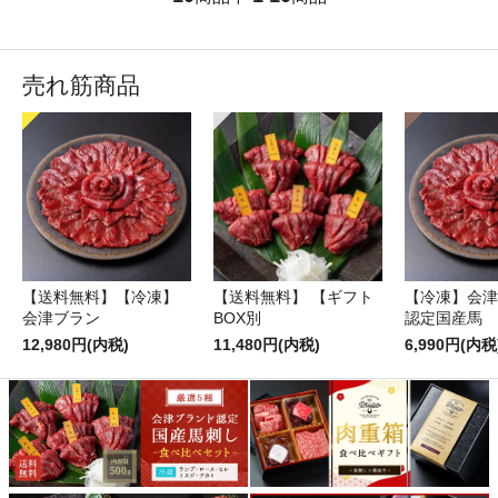
売れ筋商品
【送料無料】【冷凍】
【送料無料】 【ギフト
【冷凍】会津
会津ブラン
BOX別
認定国産馬
12,980円(内税)
11,480円(内税)
6,990円(内税