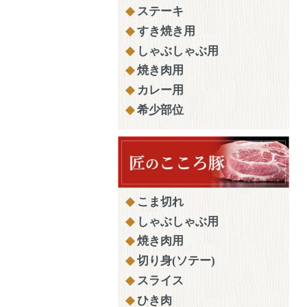
ステーキ
すき焼き用
しゃぶしゃぶ用
焼き肉用
カレー用
希少部位
こま切れ
しゃぶしゃぶ用
焼き肉用
切り身(ソテー)
スライス
ひき肉