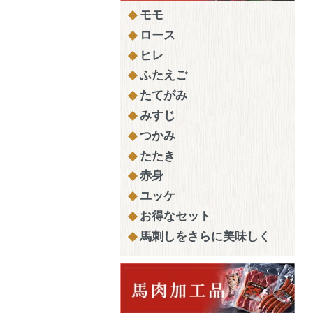
モモ
ロース
ヒレ
ふたえご
たてがみ
みすじ
つかみ
たたき
赤身
ユッケ
お得なセット
馬刺しをさらに美味しく