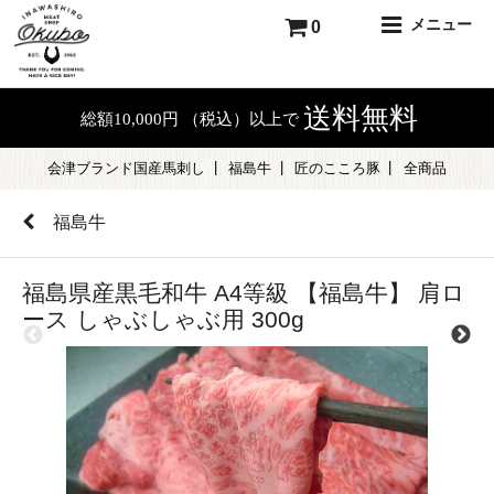
メニュー
0
送料無料
総額10,000円 （税込）以上で
会津ブランド国産馬刺し
福島牛
匠のこころ豚
全商品
福島牛
福島県産黒毛和牛 A4等級 【福島牛】 肩ロ
ース しゃぶしゃぶ用 300g