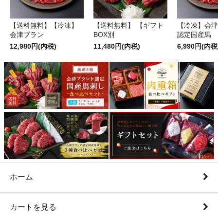
【送料無料】【冷凍】
【送料無料】 【ギフト
【冷凍】会津
会津ブラン
BOX別
認定国産馬
12,980円(内税)
11,480円(内税)
6,990円(内税
ホーム
カートを見る