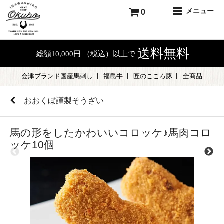
メニュー
0
送料無料
総額10,000円 （税込）以上で
会津ブランド国産馬刺し
福島牛
匠のこころ豚
全商品
おおくぼ謹製そうざい
馬の形をしたかわいいコロッケ♪馬肉コロ
ッケ10個