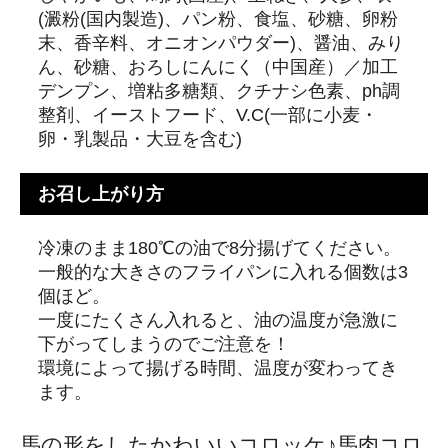
(澱粉(国内製造)、パン粉、食塩、砂糖、卵粉
末、香辛料、オニオンパウダー)、醤油、みり
ん、砂糖、おろしにんにく（中国産）／加工
デンプン、増粘多糖類、クチナシ色素、ph調
整剤、イーストフード、V.C(一部に小麦・
卵・乳製品・大豆を含む)
お召し上がり方
冷凍のまま180℃の油で8分揚げてください。
一般的な大きさのフライパンに入れる個数は3
個ほど。
一度にたくさん入れると、油の温度が急激に
下がってしまうのでご注意を！
環境によって揚げる時間、温度が変わってき
ます。
馬の形をしたかわいいコロッケ♪馬肉コロ