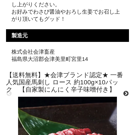
し上がりください。
お好みでわさび醤油やおろし生姜でお召し上
がり頂いてもグッド！
製造元
株式会社会津畜産
福島県大沼郡会津美里町宮里14
【送料無料】★会津ブランド認定★ 一番
人気国産馬刺し ロース 約100g×10パッ
ク 【自家製にんにく辛子味噌付き】