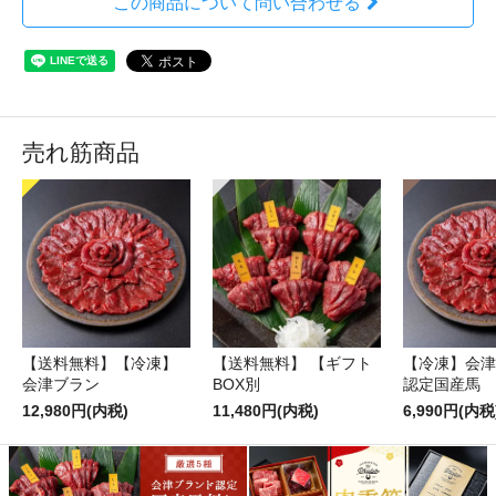
この商品について問い合わせる
売れ筋商品
【送料無料】【冷凍】
【送料無料】 【ギフト
【冷凍】会津
会津ブラン
BOX別
認定国産馬
12,980円(内税)
11,480円(内税)
6,990円(内税