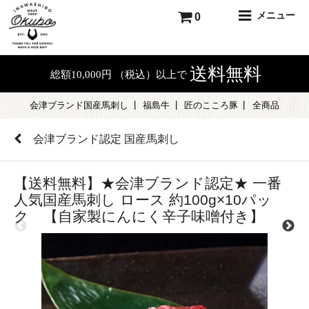
メニュー
0
送料無料
総額10,000円 （税込）以上で
会津ブランド国産馬刺し
福島牛
匠のこころ豚
全商品
会津ブランド認定 国産馬刺し
【送料無料】★会津ブランド認定★ 一番
人気国産馬刺し ロース 約100g×10パッ
ク 【自家製にんにく辛子味噌付き】