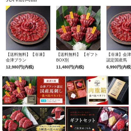
【送料無料】【冷凍】
【送料無料】 【ギフト
【冷凍】会津
会津ブラン
BOX別
認定国産馬
12,980円(内税)
11,480円(内税)
6,990円(内税