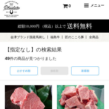
メニュー
0
送料無料
総額10,000円 （税込）以上で
会津ブランド国産馬刺し
福島牛
匠のこころ豚
全商品
【指定なし】の検索結果
49
件の商品が見つかりました
おすすめ順
価格順
新着順