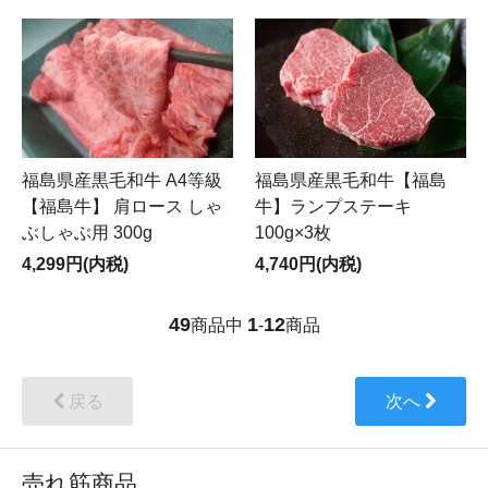
福島県産黒毛和牛 A4等級
福島県産黒毛和牛【福島
【福島牛】 肩ロース しゃ
牛】ランプステーキ
ぶしゃぶ用 300g
100g×3枚
4,299円(内税)
4,740円(内税)
49
1
12
商品中
-
商品
戻る
次へ
売れ筋商品