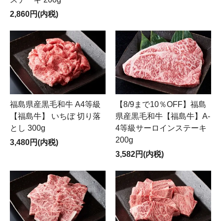
2,860円(内税)
福島県産黒毛和牛 A4等級
【8/9まで10％OFF】福島
【福島牛】 いちぼ 切り落
県産黒毛和牛【福島牛】A-
とし 300g
4等級サーロインステーキ
200g
3,480円(内税)
3,582円(内税)